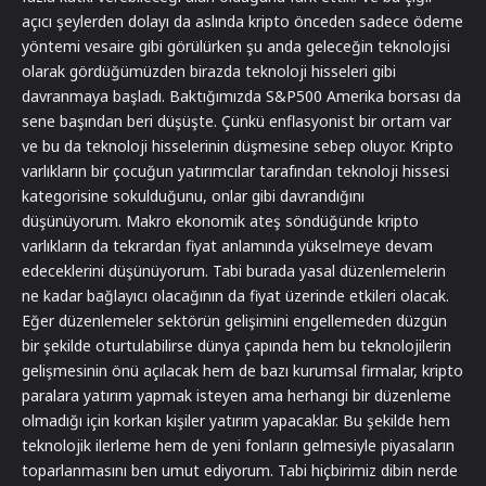
açıcı şeylerden dolayı da aslında kripto önceden sadece ödeme
yöntemi vesaire gibi görülürken şu anda geleceğin teknolojisi
olarak gördüğümüzden birazda teknoloji hisseleri gibi
davranmaya başladı. Baktığımızda S&P500 Amerika borsası da
sene başından beri düşüşte. Çünkü enflasyonist bir ortam var
ve bu da teknoloji hisselerinin düşmesine sebep oluyor. Kripto
varlıkların bir çocuğun yatırımcılar tarafından teknoloji hissesi
kategorisine sokulduğunu, onlar gibi davrandığını
düşünüyorum. Makro ekonomik ateş söndüğünde kripto
varlıkların da tekrardan fiyat anlamında yükselmeye devam
edeceklerini düşünüyorum. Tabi burada yasal düzenlemelerin
ne kadar bağlayıcı olacağının da fiyat üzerinde etkileri olacak.
Eğer düzenlemeler sektörün gelişimini engellemeden düzgün
bir şekilde oturtulabilirse dünya çapında hem bu teknolojilerin
gelişmesinin önü açılacak hem de bazı kurumsal firmalar, kripto
paralara yatırım yapmak isteyen ama herhangi bir düzenleme
olmadığı için korkan kişiler yatırım yapacaklar. Bu şekilde hem
teknolojik ilerleme hem de yeni fonların gelmesiyle piyasaların
toparlanmasını ben umut ediyorum. Tabi hiçbirimiz dibin nerde