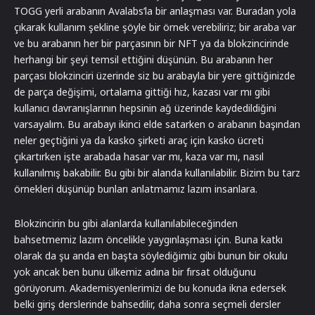
TOGG yerli arabanın Avalabs’la bir anlaşması var. Buradan yola
çıkarak kullanım şekline şöyle bir örnek verebiliriz; bir araba var
ve bu arabanın her bir parçasının bir NFT ya da blokzincirinde
herhangi bir şeyi temsil ettiğini düşünün. Bu arabanın her
parçası blokzinciri üzerinde siz bu arabayla bir yere gittiğinizde
de parça değişimi, ortalama gittiği hız, kazası var mı gibi
kullanıcı davranışlarının hepsinin ağ üzerinde kaydedildiğini
varsayalım. Bu arabayı ikinci elde satarken o arabanın başından
neler geçtiğini ya da kasko şirketi araç için kasko ücreti
çıkartırken işte arabada hasar var mı, kaza var mı, nasıl
kullanılmış bakabilir. Bu gibi bir alanda kullanılabilir. Bizim bu tarz
örnekleri düşünüp bunları anlatmamız lazım insanlara.
Blokzincirin bu gibi alanlarda kullanılabileceğinden
bahsetmemiz lazım öncelikle yaygınlaşması için. Buna katkı
olarak da şu anda en başta söylediğimiz gibi bunun bir okulu
yok ancak ben bunu ülkemiz adına bir fırsat olduğunu
görüyorum. Akademisyenlerimizi de bu konuda ikna edersek
belki giriş derslerinde bahsedilir, daha sonra seçmeli dersler