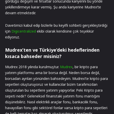
gördüğü değişim ve fırsatlar sonucunda kariyerini bu yönde
şekillendirmeye karar vermiş. Şu anda kariyerine Mudrex’te
devam etmektedir.
Davetimizi kabul edip bizlerle bu keyifli sohbeti gerçekleştirdiği
için
Digicentralized
ekibi olarak kendisine çok teşekkür
ediyoruz.
Mudrex’ten ve Türkiye’deki hedeflerinden
kısaca bahseder misiniz?
Mudrex 2018 yılında kurulmuştur.
Mudrex
, bir kripto para
yatırım platformu ama bir borsa değil. Neden borsa değil,
borsadan ayrılan yönünden bahsedeyim. Mudrex’te kripto para
sepetleri oluşturuyoruz ve kullanıcılar bizim tarafımızdan
oluşturulan bu sepetlere yatırım yapıyorlar. Peki Kripto para
sepeti nedir? Geleneksel finanstaki yatırım fonu mantığını
düşünebiliriz. Nasıl elektrikli araçlar fonu, bankacılık fonu,
havayolları fonu gibi sektörel fonlar varsa kripto para sepetleri
de belli temalar baz alınarak oluşturulmuş sepetlerdir.