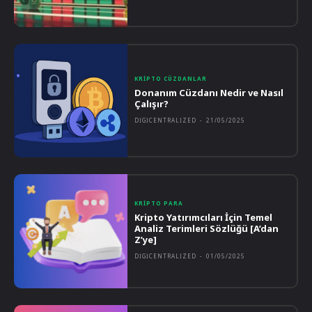
KRIPTO CÜZDANLAR
Donanım Cüzdanı Nedir ve Nasıl
Çalışır?
DIGICENTRALIZED
-
21/05/2025
KRIPTO PARA
Kripto Yatırımcıları İçin Temel
Analiz Terimleri Sözlüğü [A’dan
Z’ye]
DIGICENTRALIZED
-
01/05/2025