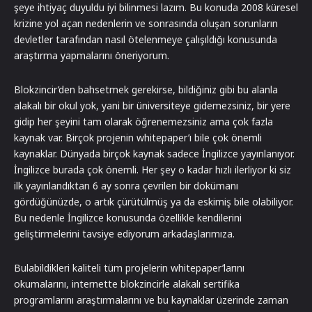
şeye ihtiyaç duyuldu iyi bilinmesi lazım. Bu konuda 2008 küresel
krizine yol açan nedenlerin ve sonrasında oluşan sorunların
devletler tarafından nasıl ötelenmeye çalışıldığı konusunda
araştırma yapmalarını öneriyorum.
Blokzincir’den bahsetmek gerekirse, bildiğiniz gibi bu alanla
alakalı bir okul yok, yani bir üniversiteye gidemezsiniz, bir yere
gidip her şeyini tam olarak öğrenemezsiniz ama çok fazla
kaynak var. Birçok projenin whitepaper’ı bile çok önemli
kaynaklar. Dünyada birçok kaynak sadece İngilizce yayınlanıyor.
İngilizce burada çok önemli. Her şey o kadar hızlı ilerliyor ki siz
ilk yayınlandıktan 6 ay sonra çevrilen bir dokümanı
gördüğünüzde, o artık çürütülmüş ya da eskimiş bile olabiliyor.
Bu nedenle İngilizce konusunda özellikle kendilerini
geliştirmelerini tavsiye ediyorum arkadaşlarımıza.
Bulabildikleri kaliteli tüm projelerin whitepaper’larını
okumalarını, internette blokzincirle alakalı sertifika
programlarını araştırmalarını ve bu kaynaklar üzerinde zaman