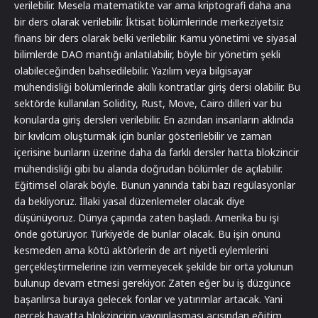
verilebilir. Mesela matematikte var ama kriptografi daha ana
bir ders olarak verilebilir. İktisat bölümlerinde merkeziyetsiz
finans bir ders olarak belki verilebilir. Kamu yönetimi ve siyasal
bilimlerde DAO mantığı anlatılabilir, böyle bir yönetim şekli
olabileceğinden bahsedilebilir. Yazılım veya bilgisayar
mühendisliği bölümlerinde akıllı kontratlar giriş dersi olabilir. Bu
sektörde kullanılan Solidity, Rust, Move, Cairo dilleri var bu
konularda giriş dersleri verilebilir. En azından insanların aklında
bir kıvılcım oluşturmak için bunlar gösterilebilir ve zaman
içerisine bunların üzerine daha da farklı dersler hatta blokzincir
mühendisliği gibi bu alanda doğrudan bölümler de açılabilir.
Eğitimsel olarak böyle. Bunun yanında tabi bazı regülasyonlar
da bekliyoruz. İllaki yasal düzenlemeler olacak diye
düşünüyoruz. Dünya çapında zaten başladı. Amerika bu işi
önde götürüyor. Türkiye’de de bunlar olacak. Bu işin önünü
kesmeden ama kötü aktörlerin de art niyetli eylemlerini
gerçekleştirmelerine izin vermeyecek şekilde bir orta yolunun
bulunup devam etmesi gerekiyor. Zaten eğer bu iş düzgünce
başarılırsa buraya gelecek fonlar ve yatırımlar artacak. Yani
gerçek hayatta blokzincirin yaygınlaşması açısından eğitim,