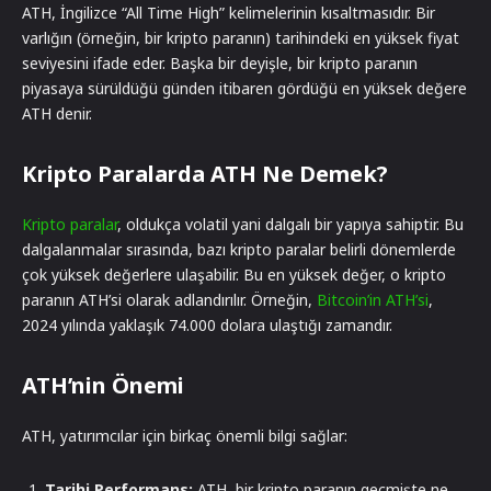
ATH, İngilizce “All Time High” kelimelerinin kısaltmasıdır. Bir
varlığın (örneğin, bir kripto paranın) tarihindeki en yüksek fiyat
seviyesini ifade eder. Başka bir deyişle, bir kripto paranın
piyasaya sürüldüğü günden itibaren gördüğü en yüksek değere
ATH denir.
Kripto Paralarda ATH Ne Demek?
Kripto paralar
, oldukça volatil yani dalgalı bir yapıya sahiptir. Bu
dalgalanmalar sırasında, bazı kripto paralar belirli dönemlerde
çok yüksek değerlere ulaşabilir. Bu en yüksek değer, o kripto
paranın ATH’si olarak adlandırılır. Örneğin,
Bitcoin’in ATH’si
,
2024 yılında yaklaşık 74.000 dolara ulaştığı zamandır.
ATH’nin Önemi
ATH, yatırımcılar için birkaç önemli bilgi sağlar:
Tarihi Performans:
ATH, bir kripto paranın geçmişte ne