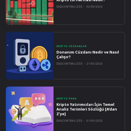
DIGICENTRALIZED
-
02/06/2025
KRIPTO CÜZDANLAR
Donanım Cüzdanı Nedir ve Nasıl
Çalışır?
DIGICENTRALIZED
-
21/05/2025
KRIPTO PARA
Kripto Yatırımcıları İçin Temel
Analiz Terimleri Sözlüğü [A’dan
Z’ye]
DIGICENTRALIZED
-
01/05/2025