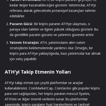
kadar değer kazanabileceğini gösterir. Yatırımcılar, ATH’yi
referans alarak gelecekteki potansiyel kazançları tahmin
edebilirler.
Pazarın Gücü:
Bir kripto paranın ATH’ye ulaşması, o
paraya olan talebin ve ilginin yüksek olduğunu gösterir. Bu
da genellikle pazarın gücünü ve yatırımcı güvenini artırır.
Yatırım Stratejisi:
ATH, yatırımcıların alım-satım
stratejilerini belirlemelerinde yardımcı olur. Örneğin, bir
kripto para ATH’ye yaklaştığında, bazı yatırımcılar kar almak
için satış yapabilir.
ATH’yi Takip Etmenin Yolları
ATH’yi takip etmek için çeşitli platformlar ve araçlar
kullanabilirsiniz. CoinMarketCap, CoinGecko gibi popüler kripto
para veri sağlayıcıları, her kripto paranın mevcut fiyatını,
ATH’sini ve diğer önemli verilerini sunar. Bu platformlar
sayesinde, kripto paraların fiyat hareketlerini ve tarihsel