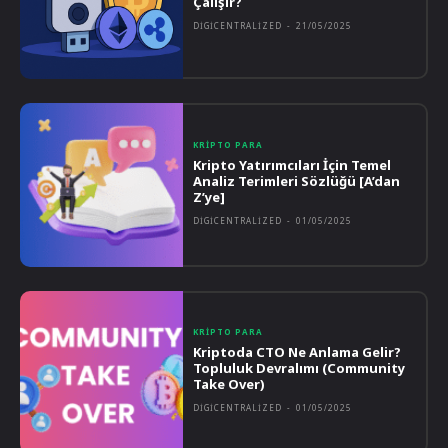
Çalışır?
DIGICENTRALIZED
-
21/05/2025
KRIPTO PARA
Kripto Yatırımcıları İçin Temel
Analiz Terimleri Sözlüğü [A’dan
Z’ye]
DIGICENTRALIZED
-
01/05/2025
KRIPTO PARA
Kriptoda CTO Ne Anlama Gelir?
Topluluk Devralımı (Community
Take Over)
DIGICENTRALIZED
-
01/05/2025