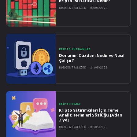
Kripto Isı Haritası Nedir?
DIGICENTRALIZED
-
02/06/2025
KRIPTO CÜZDANLAR
Donanım Cüzdanı Nedir ve Nasıl
Çalışır?
DIGICENTRALIZED
-
21/05/2025
KRIPTO PARA
Kripto Yatırımcıları İçin Temel
Analiz Terimleri Sözlüğü [A’dan
Z’ye]
DIGICENTRALIZED
-
01/05/2025