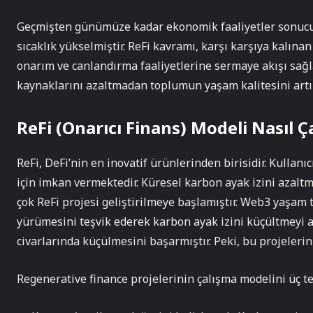
Geçmişten günümüze kadar ekonomik faaliyetler sonucun
sıcaklık yükselmiştir. ReFi kavramı, karşı karşıya kalına
onarım ve canlandırma faaliyetlerine sermaye akışı sağ
kaynaklarını azaltmadan toplumun yaşam kalitesini artı
ReFi (Onarıcı Finans) Modeli Nasıl Ça
ReFi, DeFi’nin en inovatif ürünlerinden birisidir. Kulla
için imkan vermektedir. Küresel karbon ayak izini azalt
çok ReFi projesi geliştirilmeye başlamıştır. Web3 yaşam 
yürümesini teşvik ederek karbon ayak izini küçültmeyi 
civarlarında küçülmesini başarmıştır. Peki, bu projeleri
Regenerative finance projelerinin çalışma modelini üç te