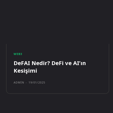
WEB3
DeFAI Nedir? DeFi ve AI’ın
Kesişimi
ADMIN
-
19/01/2025