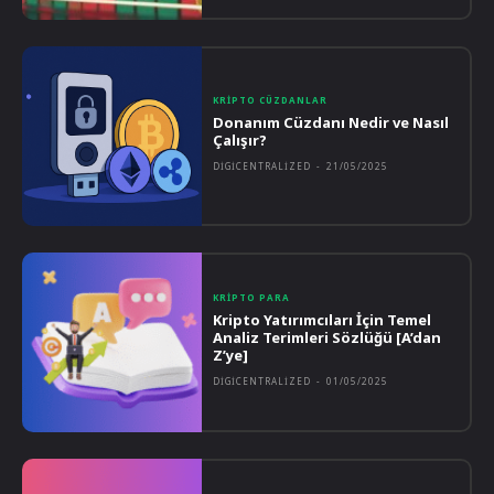
KRIPTO CÜZDANLAR
Donanım Cüzdanı Nedir ve Nasıl
Çalışır?
DIGICENTRALIZED
-
21/05/2025
KRIPTO PARA
Kripto Yatırımcıları İçin Temel
Analiz Terimleri Sözlüğü [A’dan
Z’ye]
DIGICENTRALIZED
-
01/05/2025