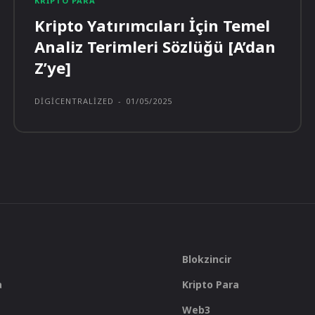
KRIPTO PARA
Kripto Yatırımcıları İçin Temel
Analiz Terimleri Sözlüğü [A’dan
Z’ye]
DIGICENTRALIZED
-
01/05/2025
Blokzincir
a
Kripto Para
Web3