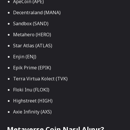
ApeCoin (APE)
Decentraland (MANA)
Sandbox (SAND)
Metahero (HERO)
Star Atlas (ATLAS)
Enjin (ENJ)
Epik Prime (EPIK)
Terra Virtua Kolect (TVK)
Floki Inu (FLOKI)
Highstreet (HIGH)
Axie Infinity (AXS)
Metaverse Coin Nasıl Alınır?