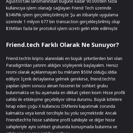
Ağustos’taki lansmanından bugüne kadar 90.000’den fazla
kullanıcıya işlem olanağı sağlayan Friend Tech üzerinde
$34M’lık işlem gerçekleştirilmiştir. Şu an itibariyle uygulama
üzerinde 1 milyon 677 bin transaction gerçekleştirilmiş olup
$3M’dan fazla bir protokol işlem ücreti geliri elde edilmiştir.
Friend.tech Farklı Olarak Ne Sunuyor?
Friend.tech’in kripto alanındaki en büyük şirketlerden biri olan
Paradigm’dan yatırım aldığını söyleyerek başlayalım. Henüz
resmi olarak açıklanmayan bu miktarın $50M olduğu iddia
ediliyor. İçerik detaylarına gelmek gerekirse, friend.tech’te
yapılan işlem sonucu alınan hissenin bir sohbet grubu
bulunmakta ve bu aşamada en dikkat çeken kısım Hisse profili
sahibi ile etkileşime geçebiliyor olma durumu. Büyük kitlelere
hitap eden çoğu X kullanıcısı DM’lerini kapatmak zorunda
kalmakta veya kendi tercihiyle bu yolu seçmektedir. Ancak
Friendtech’te hisse sahibine profil sahibiyle ve diğer hisse
sahipleriyle aynı sohbet grubunda konuşmada bulunma ve