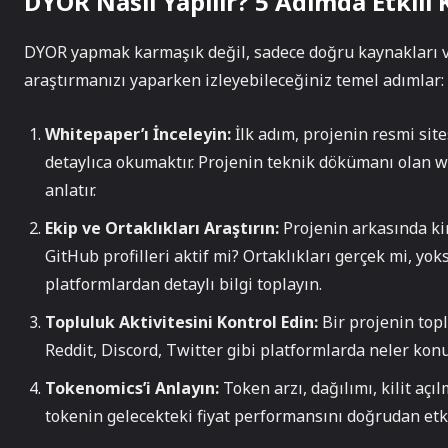
DYOR Nasıl Yapılır? 5 Adımda Etkili 
DYOR yapmak karmaşık değil, sadece doğru kaynakları ve 
araştırmanızı yaparken izleyebileceğiniz temel adımlar:
Whitepaper’ı İnceleyin:
İlk adım, projenin resmi sit
detaylıca okumaktır. Projenin teknik dökümanı olan wh
anlatır.
Ekip ve Ortaklıkları Araştırın:
Projenin arkasında ki
GitHub profilleri aktif mi? Ortaklıkları gerçek mi, y
platformlardan detaylı bilgi toplayın.
Topluluk Aktivitesini Kontrol Edin:
Bir projenin toplu
Reddit, Discord, Twitter gibi platformlarda neler kon
Tokenomics’i Anlayın:
Token arzı, dağılımı, kilit açı
tokenin gelecekteki fiyat performansını doğrudan etki