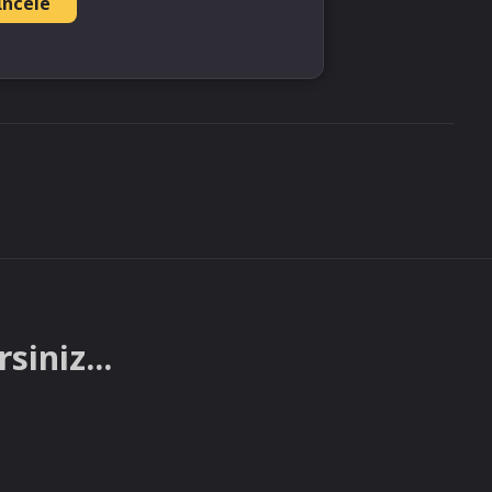
İncele
siniz...