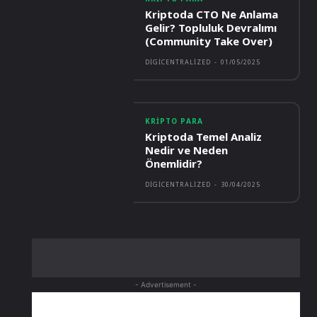
Kriptoda CTO Ne Anlama
Gelir? Topluluk Devralımı
(Community Take Over)
DIGICENTRALIZED
-
01/05/2025
KRIPTO PARA
Kriptoda Temel Analiz
Nedir ve Neden
Önemlidir?
DIGICENTRALIZED
-
30/04/2025
- Advertisement -