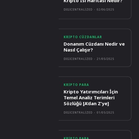
Kripto Isı Haritası Nedir?
DIGICENTRALIZED
-
02/06/2025
KRIPTO CÜZDANLAR
Donanım Cüzdanı Nedir ve
Nasıl Çalışır?
DIGICENTRALIZED
-
21/05/2025
KRIPTO PARA
Kripto Yatırımcıları İçin
Temel Analiz Terimleri
Sözlüğü [A’dan Z’ye]
DIGICENTRALIZED
-
01/05/2025
KRIPTO PARA