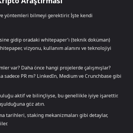
Kripto Araştırması
yöntemleri bilmeyi gerektirir. İşte kendi
esine gidip oradaki whitepaper’ı (teknik doküman)
itepaper, vizyonu, kullanım alanını ve teknolojiyi
mler var? Daha önce hangi projelerde çalışmışlar?
oksa sadece PR mı? LinkedIn, Medium ve Crunchbase gibi
luğu aktif ve bilinçliyse, bu genellikle iyiye işarettir.
uşulduğuna göz atın.
lma tarihleri, staking mekanizmaları gibi detaylar,
ler.