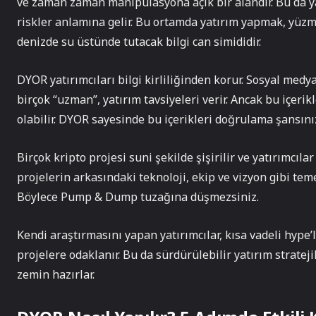
ve zaman zaman manipülasyona açık bir alandır. Bu da ya
riskler anlamına gelir. Bu ortamda yatırım yapmak, yüzm
denizde su üstünde tutacak bilgi can simididir.
DYOR yatırımcıları bilgi kirliliğinden korur. Sosyal me
birçok “uzman”, yatırım tavsiyeleri verir. Ancak bu içeri
olabilir. DYOR sayesinde bu içerikleri doğrulama şansınız
Birçok kripto projesi suni şekilde şişirilir ve yatırımcıla
projelerin arkasındaki teknoloji, ekip ve vizyon gibi tem
Böylece Pump & Dump tuzağına düşmezsiniz.
Kendi araştırmasını yapan yatırımcılar, kısa vadeli hyp
projelere odaklanır. Bu da sürdürülebilir yatırım stratejil
zemin hazırlar.