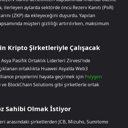
, ilerleyen aylarda sektörde öncü Rezerv Kanıtı (PoR)
larını (ZKP) da ekleyeceğini duyurdu. Yapılan
psamında müşteri gizliliği artırılırken, maksimum
 Kripto Şirketleriyle Çalışacak
ya Pasifik Ortaklık Liderleri Zirvesi’nde
açıklanan ortaklıkta Huawei Asya’da Web3
iance projelerini hayata geçirmek için
Polygon
e BlockChain Solutions gibi şirketlerle ortak
z Sahibi Olmak İstiyor
leri arasındaki şirketlerden JCB, Mizuho, Sumitomo