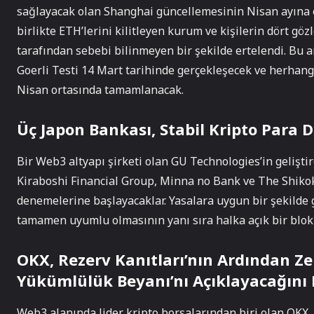
sağlayacak olan Shanghai güncellemesinin Nisan ayına 
birlikte ETH’lerini kilitleyen kurum ve kişilerin dört göz
tarafından sebebi bilinmeyen bir şekilde ertelendi. Bu
Goerli Testi 14 Mart tarihinde gerçekleşecek ve herhang
Nisan ortasında tamamlanacak.
Üç Japon Bankası, Stabil Kripto Para 
Bir Web3 altyapı şirketi olan GU Technologies’in gelişt
Kiraboshi Financial Group, Minna no Bank ve The Shikok
denemelerine başlayacaklar. Yasalara uygun bir şekilde 
tamamen uyumlu olmasının yanı sıra halka açık bir blokz
OKX, Rezerv Kanıtları’nın Ardından Z
Yükümlülük Beyanı’nı Açıklayacağını
Web3 alanında lider kripto borsalarından biri olan OKX