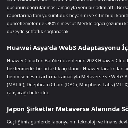
gücünün doğrulanması amacıyla yeni bir adım attı. Borsa
raporlarına tam yükümlülük beyanını ve sıfır bilgi kanıt
güncellemeler ile OKX’in mevcut Merkle ağacı çözümü ka
düzeyde şeffaflık sağlanacak.
Huawei Asya’da Web3 Adaptasyonu İçin
Huawei Cloud’un Bali’de düzenlenen 2023 Huawei Cloud As
beklenmedik bir ortaklık açıklandı. Huawei tarafından 
benimsemesini artırmak amacıyla Metaverse ve Web3 All
(MATIC), Deepbrain Chain (DBC), Morpheus Labs (MITX) v
çalışacağı belirtildi.
Japon Şirketler Metaverse Alanında Sö
Geçtiğimiz günlerde Japonya’nın teknoloji ve finans dev