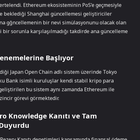
ertelendi. Ethereum ekosisteminin PoS’e geçmesiyle
le beklediği Shanghai güncellemesi geliştiriciler
 ana gğncellemenin bir nevi simülasyonunu olacak olan
i bir sorunla karşılaşılmadığı takdirde ana güncelleme
Denemelerine Başlıyor
irdiği Japan Open Chain adlı sistem üzerinde Tokyo
u Bank isimli kuruluşlar kendi stabil kripo para
geliştirilen bu sistem aynı zamanda Ethereum ile
incir görevi görmektedir.
ero Knowledge Kanıtı ve Tam
 Duyurdu
, Rezerv Kanıtı denetimleri kapsamında finansal ödeme