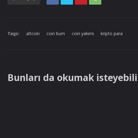
Tags:
altcoin
coin burn
coin yakımı
kripto para
Bunları da okumak isteyebilir