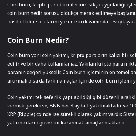
Coin burn, kripto para birimlerinin sıkça uyguladığı işle
coin burn nedir sorusu oldukça merak edilmeye başlamıştır
nasıl etkiler sorularını yazımızın devamında cevaplayaca
Coin Burn Nedir?
Coin burn yani coin yakımı, kripto paraların kalıcı bir ş
edilir ve bir daha kullanılamaz. Yakılan kripto para mik
paranın değeri yükselir. Coin burn işleminin en temel a
artırmak olsa da farklı amaçlar için de coin burn işlemi ya
Coin yakımı tek seferlik yapılabildiği gibi düzenli aralı
vermek gerekirse; BNB her 3 ayda 1 yakılmaktadır ve 10
XRP (Ripple) coinde ise sürekli olarak yakım vardır. Sist
yatırımcıların güvenini kazanmak amaçlanmaktadır.