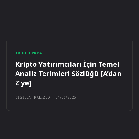
KRIPTO PARA
Kripto Yatırımcıları İçin Temel
Analiz Terimleri Sözlüğü [A’dan
Z’ye]
DIGICENTRALIZED
-
01/05/2025