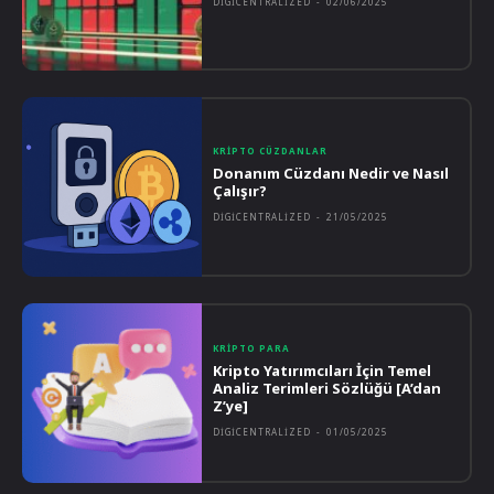
DIGICENTRALIZED
-
02/06/2025
KRIPTO CÜZDANLAR
Donanım Cüzdanı Nedir ve Nasıl
Çalışır?
DIGICENTRALIZED
-
21/05/2025
KRIPTO PARA
Kripto Yatırımcıları İçin Temel
Analiz Terimleri Sözlüğü [A’dan
Z’ye]
DIGICENTRALIZED
-
01/05/2025